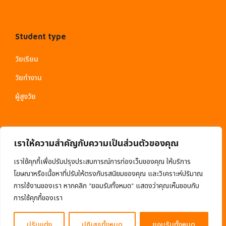
Student type
วัยเรียน
วัยทำงาน
ผู้สูงวัย
เราให้ความสำคัญกับความเป็นส่วนตัวของคุณ
เราใช้คุกกี้เพื่อปรับปรุงประสบการณ์การท่องเว็บของคุณ ให้บริการ
โฆษณาหรือเนื้อหาที่ปรับให้ตรงกับรสนิยมของคุณ และวิเคราะห์ปริมาณ
การใช้งานของเรา หากคลิก "ยอมรับทั้งหมด" แสดงว่าคุณเห็นชอบกับ
© 2020 EduMall. All Rights Reserved
การใช้คุกกี้ของเรา
ปรับแต่ง
ปฏิเสธทั้งหมด
ยอมรับทั้งหมด