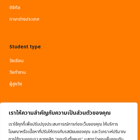
ดิจิทัล
ภาษาต่างประเทศ
Student type
วัยเรียน
วัยทำงาน
ผู้สูงวัย
เราให้ความสำคัญกับความเป็นส่วนตัวของคุณ
เราใช้คุกกี้เพื่อปรับปรุงประสบการณ์การท่องเว็บของคุณ ให้บริการ
โฆษณาหรือเนื้อหาที่ปรับให้ตรงกับรสนิยมของคุณ และวิเคราะห์ปริมาณ
การใช้งานของเรา หากคลิก "ยอมรับทั้งหมด" แสดงว่าคุณเห็นชอบกับ
© 2020 EduMall. All Rights Reserved