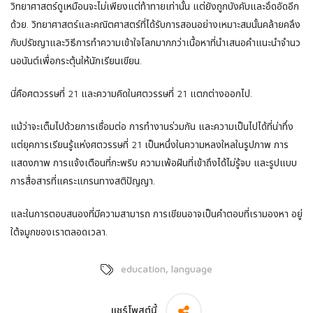
วิทยาศาสตร์ดูเหมือนจะไม่เพียงแต่ท้าทายเท่านั้น แต่ยังถูกบังคับและอึดอัดอีก
ด้วย. วิทยาศาสตร์และคณิตศาสตร์ที่ได้รับการสอนอย่างเหมาะสมนั้นคล้ายคลึง
กับปรัชญาและวิธีการทําความเข้าใจโลกมากกว่าเนื้อหาที่นําเสนอคําแนะนําจํานว
นอนันต์เพื่อกระตุ้นให้นักเรียนเขียน.
นี่คือศตวรรษที่ 21 และความคิดในศตวรรษที่ 21 แตกต่างออกไป.
แม้ว่าจะเต็มไปด้วยการเชื่อมต่อ การทํางานร่วมกัน และความเป็นไปได้ที่น่าทึ่ง
แต่ยุคการเรียนรู้แห่งศตวรรษที่ 21 เป็นหนึ่งในความหลงใหลในรูปภาพ การ
แสดงภาพ การแจ้งเตือนที่กะพริบ ความเพ้อฝันที่เข้าถึงได้ไม่รู้จบ และรูปแบบ
การสื่อสารที่แคระแกรนทางสติปัญญา.
และในการตอบสนองที่มีความสามารถ การเขียนอาจเป็นคําตอบที่เรามองหา อยู่
ใต้จมูกของเราตลอดเวลา.
,
education
language
แชร์โพสต์นี้