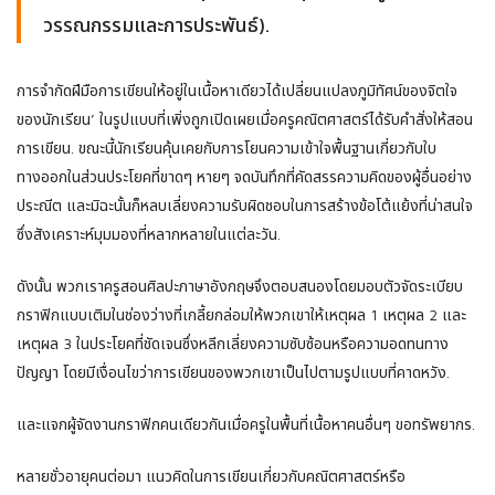
วรรณกรรมและการประพันธ์).
การจํากัดฝีมือการเขียนให้อยู่ในเนื้อหาเดียวได้เปลี่ยนแปลงภูมิทัศน์ของจิตใจ
ของนักเรียน’ ในรูปแบบที่เพิ่งถูกเปิดเผยเมื่อครูคณิตศาสตร์ได้รับคําสั่งให้สอน
การเขียน. ขณะนี้นักเรียนคุ้นเคยกับการโยนความเข้าใจพื้นฐานเกี่ยวกับใบ
ทางออกในส่วนประโยคที่ขาดๆ หายๆ จดบันทึกที่คัดสรรความคิดของผู้อื่นอย่าง
ประณีต และมิฉะนั้นก็หลบเลี่ยงความรับผิดชอบในการสร้างข้อโต้แย้งที่น่าสนใจ
ซึ่งสังเคราะห์มุมมองที่หลากหลายในแต่ละวัน.
ดังนั้น พวกเราครูสอนศิลปะภาษาอังกฤษจึงตอบสนองโดยมอบตัวจัดระเบียบ
กราฟิกแบบเติมในช่องว่างที่เกลี้ยกล่อมให้พวกเขาให้เหตุผล 1 เหตุผล 2 และ
เหตุผล 3 ในประโยคที่ชัดเจนซึ่งหลีกเลี่ยงความซับซ้อนหรือความอดทนทาง
ปัญญา โดยมีเงื่อนไขว่าการเขียนของพวกเขาเป็นไปตามรูปแบบที่คาดหวัง.
และแจกผู้จัดงานกราฟิกคนเดียวกันเมื่อครูในพื้นที่เนื้อหาคนอื่นๆ ขอทรัพยากร.
หลายชั่วอายุคนต่อมา แนวคิดในการเขียนเกี่ยวกับคณิตศาสตร์หรือ