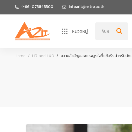
(+66) 075845500
infoarit@nstru.ac.th
หมวดหมู่
Home
HR and L&D
ความสําคัญของแรงจูงใจที่แท้จริงสําหรับนักเ