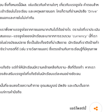
ยน ซึ่งทั้งหมดนี้มีผล. เช่นเดียวกับคําถามใดๆ เกี่ยวกับแรงจูงใจ คําตอบสําห
เข้าเรียนในโรงเรียน และเหตุผลภายนอก. ใครก็ตามที่อ่านหนังสือ ‘Drive’
ภายนอกและภายในไม่เท่ากัน.
ดว่าเราพึ่งพาแรงจูงใจจากภายนอกมากเกินไปได้อย่างไร. ตราบใดที่เราประเมิน
ข้อเสนอแนะ–แรงจูงใจของนักเรียนจะมาจากการรวบรวม ‘currency’ นี้ที่เรา
ี่สุดในช่วงมัธยมปลาย ซึ่งเป็นข้อเท็จจริงที่น่าเสียดาย. นักเรียนที่เราติดป้ายกํา
ิงว่าเกรดที่ดี (เช่น รางวัลภายนอก) ซึ่งตรงข้ามกับการเรียนรู้ที่มีคุณภาพ
แท้จริง แต่ทําให้นักเรียนมีความคล้ายคลึงกับงาน–สิ่งที่ต้องทํา. หากเรา
ต้องส่งเสริมแรงจูงใจที่แท้จริงในนักเรียนแต่ละคนอย่างชัดเจน.
เท่านั้นที่จะจบลงด้วยความท้าทาย อุดมสมบูรณ์ มีพลัง และเติมเต็มจาก
แก่การคํานึงถึง.
แชร์โพสต์นี้