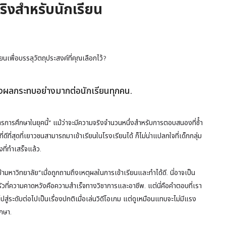
ิงสําหรับนักเรียน
ยนเพื่อบรรลุวัตถุประสงค์ที่คุณเลือกไว้?
่งผลกระทบอย่างมากต่อนักเรียนทุกคน.
ารการศึกษาในยุคนี้” แม้ว่าจะมีความจริงจํานวนหนึ่งสําหรับการตอบสนองที่ซ้ํา
ี่ดีที่สุดที่เยาวชนสามารถมาเข้าเรียนในโรงเรียนได้ ก็ไม่น่าแปลกใจที่เด็กกลุ่ม
ที่ทําเสร็จแล้ว.
ะเข้ามหาวิทยาลัย”เมื่อถูกถามถึงเหตุผลในการเข้าเรียนและทําได้ดี. นี่อาจเป็น
ที่ความคาดหวังคือความสําเร็จทางวิชาการและอาชีพ. แต่นี่คือคําตอบที่เรา
ไปสู่ระดับต่อไปเป็นเรื่องปกติเมื่อเล่นวิดีโอเกม แต่ดูเหมือนแทบจะไม่มีแรง
กษา.