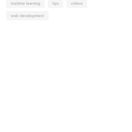
machine learning
tips
videos
web development