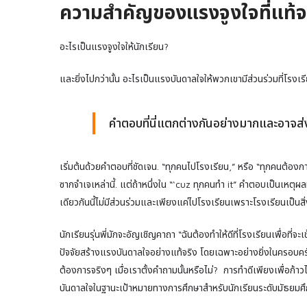
ความสําคัญของแรงจูงใจที่แท้จร
อะไรเป็นแรงจูงใจให้นักเรียน?
และยิ่งไปกว่านั้น อะไรเป็นแรงบันดาลใจให้พวกเขามีส่วนร่วมที่โรงเรี
คําตอบที่นี่แตกต่างกันอย่างมากและอาจส
เริ่มต้นด้วยคําตอบที่ชัดเจน. “ทุกคนไปโรงเรียน,” หรือ “ทุกคนต้องก
ซากจําเจเหล่านี้. แต่ถ้าหนึ่งใน “‘cuz ทุกคนทํา it” คําตอบเป็นเหตุผลท
เดียวกันนี้ไม่มีส่วนร่วมและเพียงแค่ไปโรงเรียนเพราะโรงเรียนเป็นสิ่ง
นักเรียนรุ่นพี่มักจะอัญเชิญคาถา “ฉันต้องทําให้ดีที่โรงเรียนเพื่อที่จ
ปัจจัยสร้างแรงบันดาลใจอย่างแท้จริง โดยเฉพาะอย่างยิ่งในครอบครัว
ต้องการจริงๆ เมื่อเราตั้งคําถามนั้นหรือไม่? การทําดีเพียงเพื่อก้าว
บันดาลใจในฐานะเป้าหมายทางการศึกษาสําหรับนักเรียนระดับมัธยมศึ