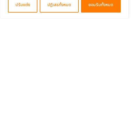
ปรับแต่ง
ปฏิเสธทั้งหมด
ยอมรับทั้งหมด
About
คำถามที่พบบ่อย
การใช้งาน
- คู่มือการใช้งาน
- การขอรับใบ Certificate
นโยบายความเป็นส่วนตัว
นโยบายคุกกี้