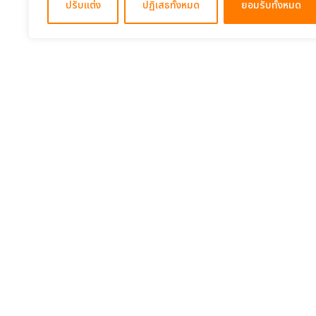
ปรับแต่ง
ปฏิเสธทั้งหมด
ยอมรับทั้งหมด
About
Subject category
คำถามที่พบบ่อย
ดิจิทัล
การใช้งาน
ภาษาต่างประเทศ
- คู่มือการใช้งาน
- การขอรับใบ Certificate
นโยบายความเป็นส่วนตัว
นโยบายคุกกี้